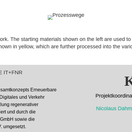
k. The starting materials shown on the left are used to 
own in yellow, which are further processed into the vari
K
esamtkonzepts Erneuerbare
Projektkoor
 Digitales und Verkehr
cklung regenerativer
Nicolaus D
ert und durch die
k GmbH sowie die
. umgesetzt.